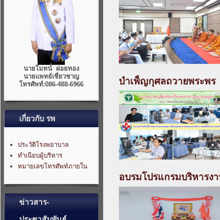
นายโมทน์ ฝอยทอง
นายแพทย์เชี่ยวชาญ
บำเพ็ญกุศลถวายพระพร
โทรศัพท์:086-488-6966
เกี่ยวกับ รพ
ประวัติโรงพยาบาล
ทำเนียบผู้บริหาร
หมายเลขโทรศัพท์ภายใน
อบรมโปรแกรมบริหารง
ข่าวสาร-
ประชาสัมพันธ์